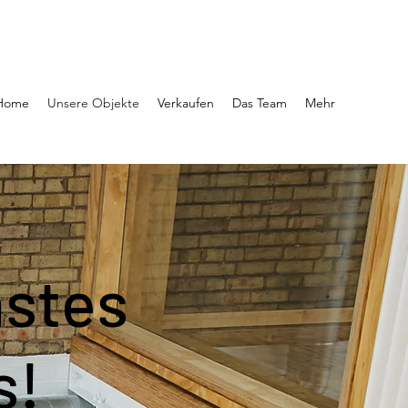
Home
Unsere Objekte
Verkaufen
Das Team
Mehr
hstes
s!