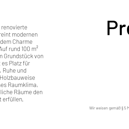
Pr
l renovierte
reint modernen
 dem Charme
Auf rund 100 m²
m Grundstück von
 es Platz für
, Ruhe und
 Holzbauweise
ches Raumklima,
dliche Räume den
t erfüllen.
Wir weisen gemäß § 5 Ma