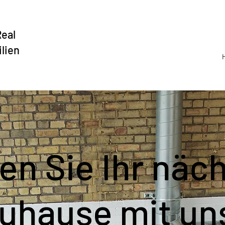
Real
lien
en Sie Ihr näc
uhause mit un