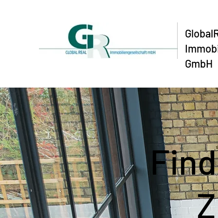
Global
Immobi
GmbH
Find
Z